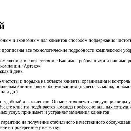
й
добным и экономным для клиентов способом поддержания чистот
м прописаны все технологические подробности комплексной убор
омещениях в соответствии с Вашими требованиями и нашими р
 компании «Артэко»;
аждый день.
чистоты и порядка на объекте клиента: организация и контроль
ональным клининговым оборудованием (пылесосы, мопы, поломое
а и др.).
т удобный для клиентов. Он может включать следующие виды уб
 объекте клиента подбирается команда профессиональных сотруд
мых услуг, принимает и устраняет замечания клиентов.
гарантию на получение стабильного качественного обслуживани
не и проверенному качеству.