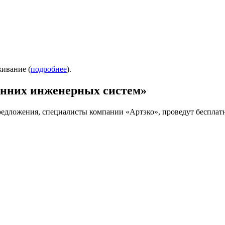
живание (
подробнее
).
енних инженерных систем»
предложения, специалисты компании «Артэко», проведут беспла