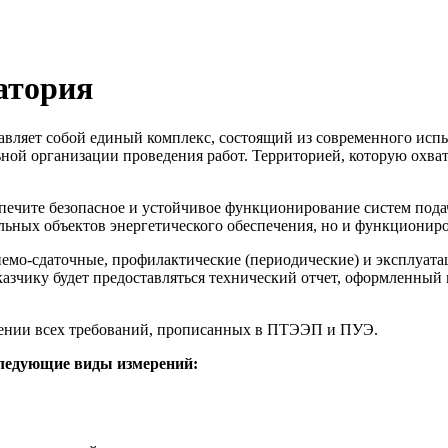
атория
вляет собой единый комплекс, состоящий из современного испы
ой организации проведения работ. Территорией, которую охват
печите безопасное и устойчивое функционирование систем пода
ельных объектов энергетического обеспечения, но и функционир
емо-сдаточные, профилактические (периодические) и эксплуат
аказчику будет предоставляться технический отчет, оформленны
дении всех требований, прописанных в ПТЭЭП и ПУЭ.
следующие виды измерений: