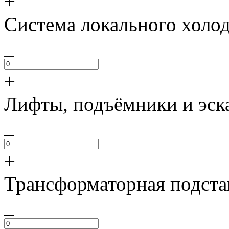
+
Система локального холо
_
+
Лифты, подъёмники и эск
_
+
Трансформаторная подст
_