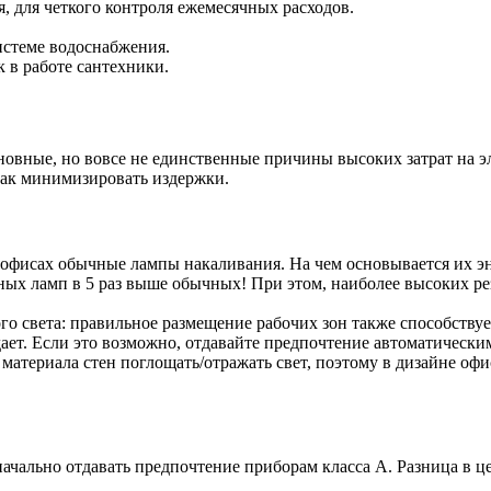
, для четкого контроля ежемесячных расходов.
истеме водоснабжения.
 в работе сантехники.
новные, но вовсе не единственные причины высоких затрат на э
как минимизировать издержки.
офисах обычные лампы накаливания. На чем основывается их эн
ных ламп в 5 раз выше обычных! При этом, наиболее высоких р
о света: правильное размещение рабочих зон также способству
дает. Если это возможно, отдавайте предпочтение автоматическ
материала стен поглощать/отражать свет, поэтому в дизайне о
начально отдавать предпочтение приборам класса А. Разница в ц