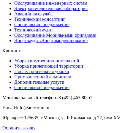
Обслуживание инженерных систем
Электроизмерительная лаборатория
Аварийная служба
Технический консалтинг
Специальное предложение
Технический аудит
Обслуживание Мобильными бригадами
Энергоаудит/Энергомоделирование
Клининг
Уборка внутренних помещений
Уборка прилегающей территории
Послестроительная уборка
Промышленный альпинизм
Дополнительные услуги
Специальное предложение
Многоканальный телефон:
8 (495)
463 80 57
E-​mail:info@artecofm.ru
Юр.адрес: 125635, г.Москва, ул.Б.Якиманка, д.22, пом.XV.
Оставить заявку