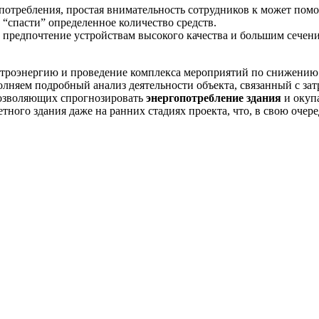
опотребления, простая внимательность сотрудников к может по
“спасти” определенное количество средств.
ь предпочтение устройствам высокого качества и большим сечен
ектроэнергию и проведение комплекса мероприятий по снижению
лняем подробный анализ деятельности объекта, связанный с за
позволяющих спрогнозировать
энергопотребление здания
и окуп
тного здания даже на ранних стадиях проекта, что, в свою оче