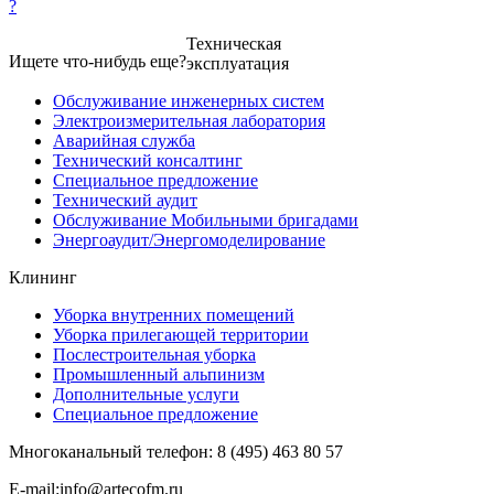
?
Техническая
Ищете что-нибудь еще?
эксплуатация
Обслуживание инженерных систем
Электроизмерительная лаборатория
Аварийная служба
Технический консалтинг
Специальное предложение
Технический аудит
Обслуживание Мобильными бригадами
Энергоаудит/Энергомоделирование
Клининг
Уборка внутренних помещений
Уборка прилегающей территории
Послестроительная уборка
Промышленный альпинизм
Дополнительные услуги
Специальное предложение
Многоканальный телефон:
8 (495)
463 80 57
E-​mail:info@artecofm.ru