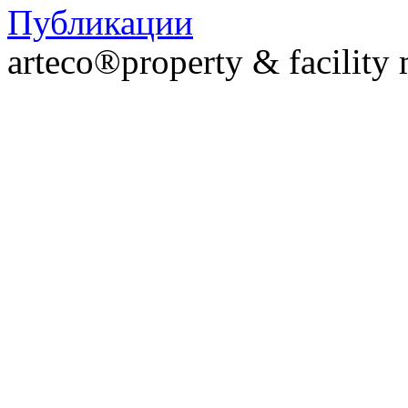
Публикации
arteco®property & facilit