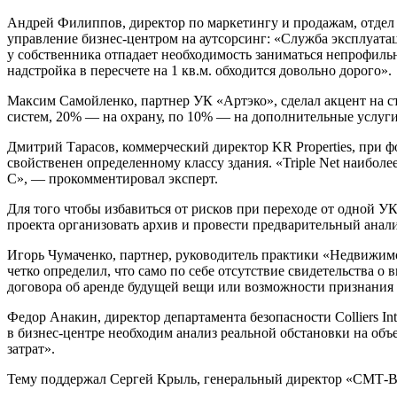
Андрей Филиппов, директор по маркетингу и продажам, отдел 
управление бизнес-центром на аутсорсинг: «Служба эксплуатаци
у собственника отпадает необходимость заниматься непрофильн
надстройка в пересчете на 1 кв.м. обходится довольно дорого».
Максим Самойленко, партнер УК «Артэко», сделал акцент на с
систем, 20% — на охрану, по 10% — на дополнительные услуги 
Дмитрий Тарасов, коммерческий директор KR Properties, при 
свойственен определенному классу здания. «Triple Net наиболе
С», — прокомментировал эксперт.
Для того чтобы избавиться от рисков при переходе от одной У
проекта организовать архив и провести предварительный анали
Игорь Чумаченко, партнер, руководитель практики «Недвижи
четко определил, что само по себе отсутствие свидетельства о
договора об аренде будущей вещи или возможности признания
Федор Анакин, директор департамента безопасности Colliers In
в бизнес-центре необходим анализ реальной обстановки на об
затрат».
Тему поддержал Сергей Крыль, генеральный директор «СМТ-ВЦ»