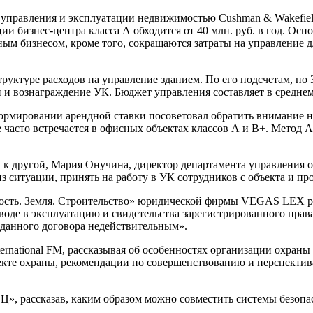
управления и эксплуатации недвижимостью Cushman & Wakefield,
и бизнес-центра класса А обходится от 40 млн. руб. в год. Осн
ым бизнесом, кроме того, сокращаются затраты на управление д
труктуре расходов на управление зданием. По его подсчетам, п
и вознаграждение УК. Бюджет управления составляет в среднем 
формировании арендной ставки посоветовал обратить внимание н
е часто встречается в офисных объектах классов А и В+. Метод A
К к другой, Мария Онучина, директор департамента управления о
з ситуации, принять на работу в УК сотрудников с объекта и пр
мость. Земля. Строительство» юридической фирмы VEGAS LEX р
 вводе в эксплуатацию и свидетельства зарегистрированного прав
 данного договора недействительным».
ternational FM, рассказывая об особенностях организации охран
ъекте охраны, рекомендации по совершенствованию и перспекти
, рассказав, каким образом можно совместить системы безопас