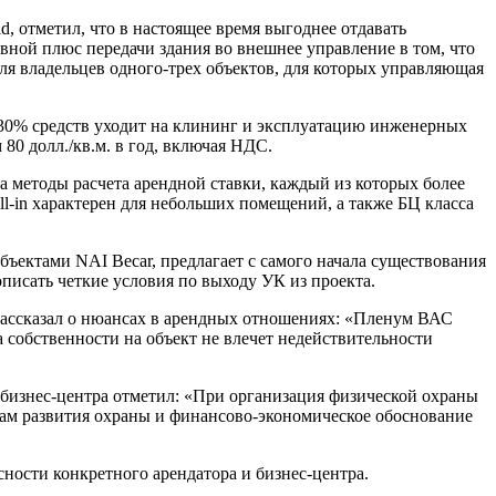
 отметил, что в настоящее время выгоднее отдавать
овной плюс передачи здания во внешнее управление в том, что
ля владельцев одного-трех объектов, для которых управляющая
о 30% средств уходит на клининг и эксплуатацию инженерных
80 долл./кв.м. в год, включая НДС.
а методы расчета арендной ставки, каждый из которых более
ll-in характерен для небольших помещений, а также БЦ класса
бъектами NAI Becar, предлагает с самого начала существования
описать четкие условия по выходу УК из проекта.
ассказал о нюансах в арендных отношениях: «Пленум ВАС
а собственности на объект не влечет недействительности
ы бизнес-центра отметил: «При организация физической охраны
вам развития охраны и финансово-экономическое обоснование
ности конкретного арендатора и бизнес-центра.