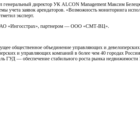
азал генеральный директор УК ALCON Management Максим Белец
темы учета заявок арендаторов. «Возможность мониторинга испо
тметил эксперт.
САО «Ингосстрах», партнером — ООО «СМТ-ВЦ».
едущее общественное объединение управляющих и девелоперских
перских и управляющих компаний в более чем 40 городах Росси
ль ГУД — обеспечение стабильного роста рынка недвижимости 